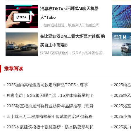
比亚迪超级e平
技术发布暨汉L、唐L...
海航控股“
消息称TikTok正测试AI聊天机器
台：兆瓦闪充开
间国内日
启油电同速新纪
人“Tako
量1193
元
，据路透社报道，以色列人工智能公司
消息称TikTok正测
WatchfulTechnol...
LG42英寸
在比亚迪汉DM上看大场面才过瘾 购
试AI聊天机器
C3OLE
人“Tako
买自主中高端B
视降至79
汉DM-i冠军版也好，汉DM-p战神版也罢，
在比亚迪汉DM上
都将领衔中国品牌完成...
四大智能
看大场面才过瘾
持，售价11
推荐阅读
购买自主中高端B
元起一汽
2025国内高端酒店同款定制床垫TOP5：尊享
2025
独家专访｜5金2银闪耀全运，15岁体操新星柯沁
2025
2025浴室柜抽屉滑轨行业趋势与品牌推荐（现货
2025
四十载三万工程厚植根基汇智赋能再启科创新程
2025
2025木质建筑模板十强优选榜：防水防变形与长
2025