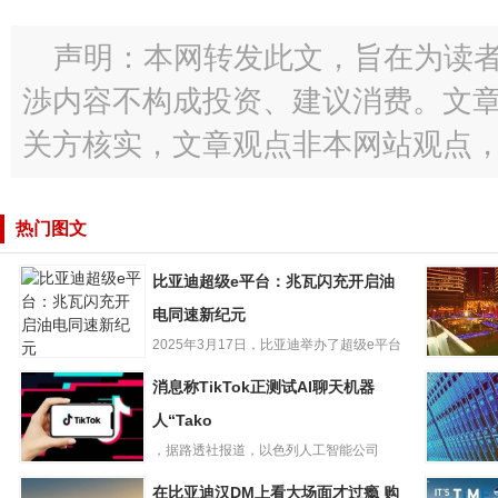
声明：本网转发此文，旨在为读
渉内容不构成投资、建议消费。文
关方核实，文章观点非本网站观点
热门图文
比亚迪超级e平台：兆瓦闪充开启油
电同速新纪元
2025年3月17日，比亚迪举办了超级e平台
比亚迪超级e平
技术发布暨汉L、唐L...
海航控股“
消息称TikTok正测试AI聊天机器
台：兆瓦闪充开
间国内日
启油电同速新纪
人“Tako
量1193
元
，据路透社报道，以色列人工智能公司
消息称TikTok正测
WatchfulTechnol...
LG42英寸
在比亚迪汉DM上看大场面才过瘾 购