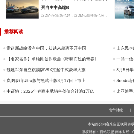
试AI聊天机器
C3OLE
人“Tako
买自主中高端B
视降至79
汉DM-i冠军版也好，汉DM-p战神版也罢，
在比亚迪汉DM上
都将领衔中国品牌完成...
四大智能
看大场面才过瘾
持，售价11
推荐阅读
购买自主中高端B
元起一汽
雷诺新战略没有中国，却越来越离不开中国
山东民企
【名家名作】单纯刚创作歌曲《呼啸而过的青春》
一熊一信·
魏建军亲自立旗魏牌V9X扛起中式豪华大旗
3月5日
岚图泰山Ultra版与黑武士版3月17日上市上
Seed
中证协：2025年券商主承销科创债合计逾1万亿
比亚迪手
南华财经
|
本站部分内容来自互联网转
版权所有：
百站联盟-南华财经
Co