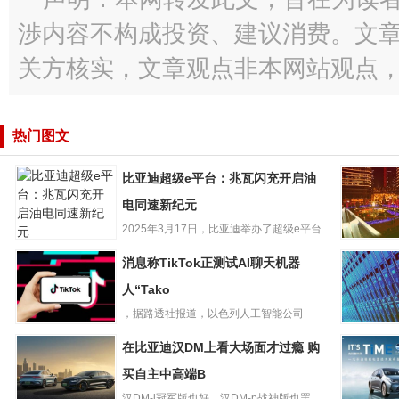
渉内容不构成投资、建议消费。文
关方核实，文章观点非本网站观点
热门图文
比亚迪超级e平台：兆瓦闪充开启油
电同速新纪元
2025年3月17日，比亚迪举办了超级e平台
比亚迪超级e平
技术发布暨汉L、唐L...
海航控股“
消息称TikTok正测试AI聊天机器
台：兆瓦闪充开
间国内日
启油电同速新纪
人“Tako
量1193
元
，据路透社报道，以色列人工智能公司
消息称TikTok正测
WatchfulTechnol...
LG42英寸
在比亚迪汉DM上看大场面才过瘾 购
试AI聊天机器
C3OLE
人“Tako
买自主中高端B
视降至79
汉DM-i冠军版也好，汉DM-p战神版也罢，