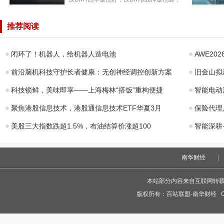
在比亚迪汉DM上
都将领衔中国品牌完成...
四大智能
看大场面才过瘾
持，售价11
推荐阅读
购买自主中高端B
元起一汽
闭环了！机器人，给机器人造电池
AWE20
前沿脑机科技守护长者健康：无创神经调控创新方案
旧金山拟
科技锁鲜，美味即享——上海梅林“搭饭”重构便捷
智能电动汽
聚焦港股信息技术，港股通信息技术ETF华夏3月
保险代理
美股三大指数跌超1.5%，布油结算价涨超100
智能深耕
南华财经
|
本站部分内容来自互联网转
版权所有：
百站联盟-南华财经
Co